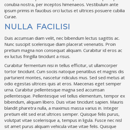
conubia nostra, per inceptos himenaeos. Vestibulum ante
ipsum primis in faucibus orci luctus et ultrices posuere cubilia
Curae.
NULLA FACILISI
Duis accumsan diam velit, nec bibendum lectus sagittis ac.
Nunc suscipit scelerisque diam placerat venenatis. Proin
pretium magna non consequat aliquam. Curabitur id eros ac
ex luctus fringilla tincidunt a risus.
Curabitur fermentum nisi in tellus efficitur, ut ullamcorper
tortor tincidunt. Cum sociis natoque penatibus et magnis dis
parturient montes, nascetur ridiculus mus. Sed sed metus at
odio egestas ultrices quis at eros. Maecenas eget semper
urna. Curabitur pellentesque magna sed accumsan
pellentesque. Pellentesque vel tellus elementum, tempor ex
bibendum, aliquam libero. Duis vitae tincidunt sapien. Mauris
blandit pharetra nulla, a maximus massa varius in. Integer
pretium elit sed erat ultrices semper. Quisque felis purus,
volutpat vitae scelerisque a, tempus in ligula. Fusce nec nisl
sit amet purus aliquam vehicula vitae vitae felis. Quisque