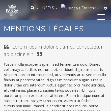
USD
$
Français
Toggl
navig
MENTIONS LÉGALES
Lorem ipsum dolor sit amet, consectetur
adipiscing elit
Fusce in ullamcorper sapien, sed fermentum odio. Donec
velit magna, facilisis nec urna et, tincidunt dignissim mauris.
Aliquam laoreet interdum nisl, ut venenatis arcu. Sed mi nulla,
finibus at pharetra vitae, dignissim tincidunt augue. Cras in
dolor vitae orci interdum luctus eget nec orci. Nunc ultricies,
elit vel varius placerat, sapien tellus sodales nibh, quis
porttitor ipsum eros placerat lorem. Etiam tristique nunc ut
aliquet rutrum. Integer urna ipsum, viverra ut finibus eu,
cursus non nunc. Phasellus hendrerit eros mauris, porta
commodo dolor convallis a. Donec facilisis velit massa, ac