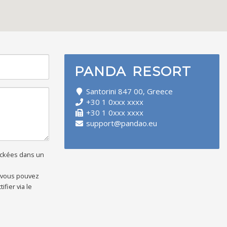
PANDA RESORT
Santorini 847 00, Greece
+30 1 0xxx xxxx
+30 1 0xxx xxxx
support@pandao.eu
tockées dans un
 vous pouvez
fier via le